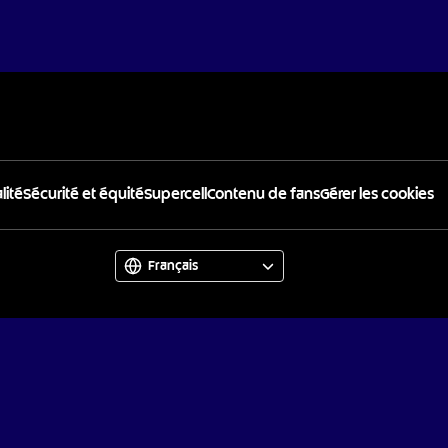
lité
Sécurité et équité
Supercell
Contenu de fans
Gérer les cookies
English
Español
Français
Deutsch
Italiano