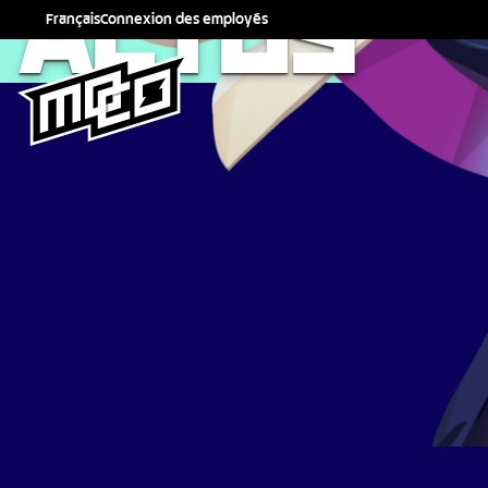
ACTUS
Français
Connexion des employés
English
Español
Français
Deutsch
Italiano
Polski
Português (Brasil)
Türkçe
日本語
한국어
简体中文
繁體中文
Русский