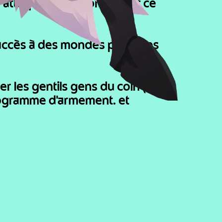
à attaquer et corrompt tout ce 
accès à des mondes parallèles 
r les gentils gens du coin (si 
rogramme d'armement… et 