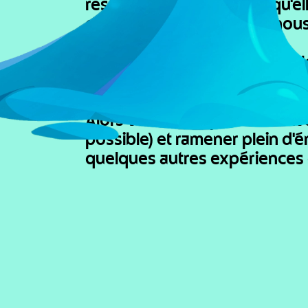
ressource. Bon, c'est vrai qu'
qu'elle touche… mais avec nous,
On a mis au point une technol
grouillant de monstres et surt
Alors voilà notre plan : on env
possible) et ramener plein d'
quelques autres expériences q