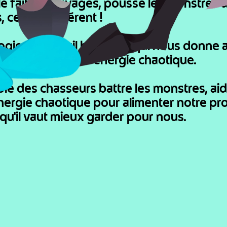
elle fait des ravages, pousse les monstres 
 ce sera différent !

ogie de portail brevetée qui nous donne 
out de précieuse énergie chaotique.

oie des chasseurs battre les monstres, aide
énergie chaotique pour alimenter notre p
u'il vaut mieux garder pour nous.