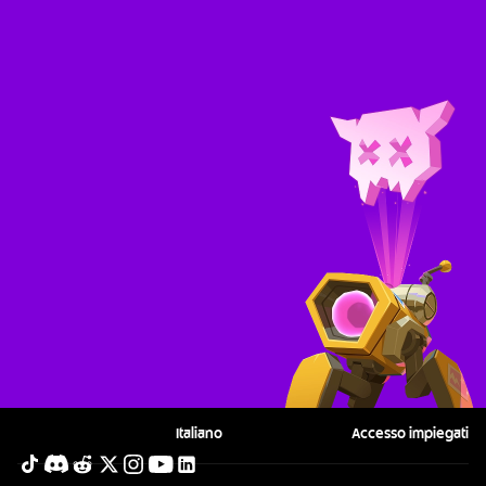
Seguici
Contattaci
Guida genitori
Condizioni d'Uso
Normativa sulla privacy
Sicurezza e correttezza del gioco
Supercell
Politica sui contenuti dei fan
Gestisci cookie
Italiano
Accesso impiegati
English